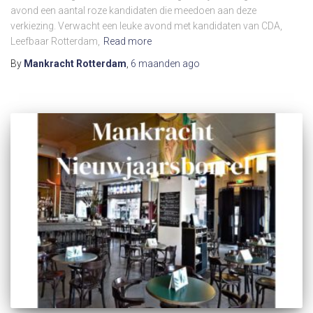
avond een aantal roze kandidaten die meedoen aan deze
verkiezing. Verwacht een leuke avond met kandidaten van CDA,
Leefbaar Rotterdam,
Read more
By
Mankracht Rotterdam
,
6 maanden
ago