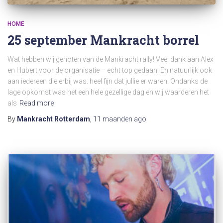
HOME
25 september Mankracht borrel
Wat hebben wij genoten van de Mankracht rally! Veel dank aan Alex
en Hubert voor de organisatie – echt top gedaan. En natuurlijk ook
aan iedereen die erbij was: heel fijn dat jullie er waren. Ondanks de
lage opkomst was het een hele gezellige dag en wij waarderen het
als
Read more
By
Mankracht Rotterdam
,
11 maanden
ago