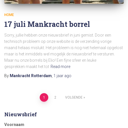
HOME
17 juli Mankracht borrel
Sorry, jullie hebben onze nieuwsbrief in juni gemist. Door een
technisch probleem op onze website is de verzending vorige
maand helaas mislukt. Het probleem is nog niet helemaal opgelost
maar is het inmiddels wel mogelijk de nieuwsbrief te versturen.
Maar nu onze borrels bij Elio! Een fijne sfeer en leuke
gesprekken maakt het tot
Read more
By
Mankracht Rotterdam
,
1 jaar
ago
Berichten
1
2
VOLGENDE
paginering
Nieuwsbrief
Voornaam