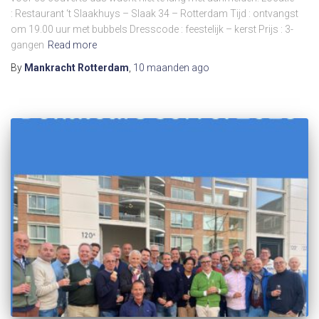
: Restaurant ‘t Slaakhuys – Slaak 34 – Rotterdam Tijd : ontvangst
om 19.00 uur met bubbels Dresscode : feestelijk – kerst Prijs : 3-
gangen
Read more
By
Mankracht Rotterdam
,
10 maanden
ago