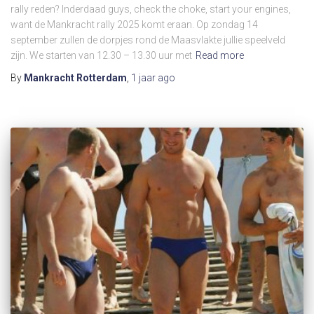
rally reden? Inderdaad guys, check the choke, start your engines,
want de Mankracht rally 2025 komt eraan. Op zondag 14
september zullen de dorpjes rond de Maasvlakte jullie speelveld
zijn. We starten van 12.30 – 13.30 uur met
Read more
By
Mankracht Rotterdam
,
1 jaar
ago