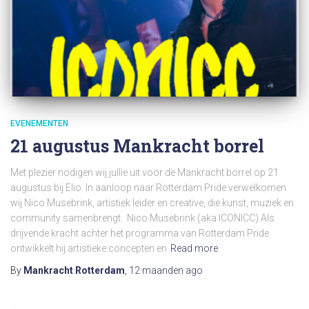
EVENEMENTEN
21 augustus Mankracht borrel
Met plezier nodigen wij jullie uit voor de Mankracht borrel op 21
augustus bij Elio. In aanloop naar Rotterdam Pride verwelkomen
wij Nico Musebrink, artistiek leider en creative, die kunst, muziek en
community samenbrengt. Nico Musebrink (aka ICONICC) Als
drijvende kracht achter het programma van Rotterdam Pride
ontwikkelt hij artistieke concepten en
Read more
By
Mankracht Rotterdam
,
12 maanden
ago