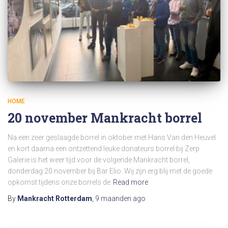
HOME
20 november Mankracht borrel
Na een zeer geslaagde borrel in oktober met Hans Van den Heuvel
en kort daarna een ontzettend leuke donateurs borrel bij Zerp
Galerie is het weer tijd voor de volgende Mankracht borrel,
donderdag 20 november bij Bar Elio. Wij zijn erg blij met de goede
opkomst tijdens onze borrels de
Read more
By
Mankracht Rotterdam
,
9 maanden
ago