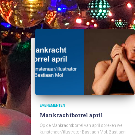
EVENEMENTEN
Mankrachtborrel april
Op de Mankrachtborrel van april spreken we
kunstenaar/illustrator Bastiaan Mol. Bastiaan