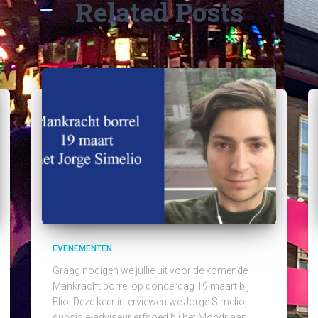
Related Posts
EVENEMENTEN
Graag nodigen we jullie uit voor de komende
Mankracht borrel op donderdag 19 maart bij
Elio. Deze keer interviewen we Jorge Simelio,
subsidie-adviseur erfgoed bij het Mondriaan