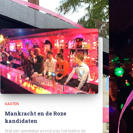
GASTEN
Mankracht en de Roze
kandidaten
Wat een geweldige avond was het tijdens de