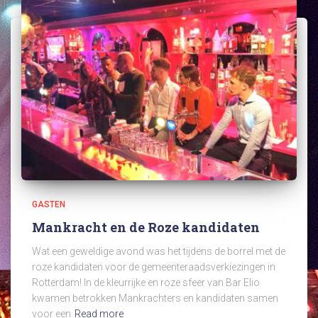
GASTEN
Mankracht en de Roze kandidaten
Wat een geweldige avond was het tijdens de borrel met de
roze kandidaten voor de gemeenteraadsverkiezingen in
Rotterdam! In de kleurrijke en roze sfeer van Bar Elio
kwamen betrokken Mankrachters en kandidaten samen
voor een
Read more