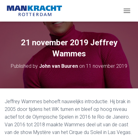
T
O
G
G
L
21 november 2019 Jeffrey
E
N
Wammes
A
V
Published by
John van Buuren
on
11 november 2019
I
G
A
T
I
O
Jeffrey Wammes behoeft nauwelijks introductie. Hij brak in
N
2005 door tijdens het WK turnen en bleef op hoog niveau
actief tot de Olympische Spelen in 2016 te Rio de Janeiro.
Van 2016 tot 2018 maakte Wammes deel uit van de cast
van de show Mystère van het Cirque du Soleil in Las Vegas.