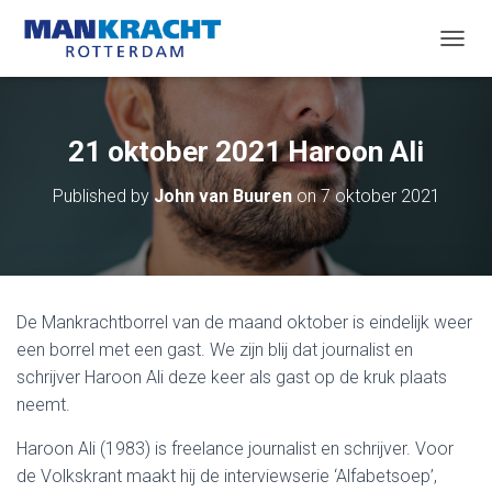
T
O
G
G
L
21 oktober 2021 Haroon Ali
E
N
Published by
John van Buuren
on
7 oktober 2021
A
V
I
G
A
T
De Mankrachtborrel van de maand oktober is eindelijk weer
I
O
een borrel met een gast. We zijn blij dat journalist en
N
schrijver Haroon Ali deze keer als gast op de kruk plaats
neemt.
Haroon Ali (1983) is freelance journalist en schrijver. Voor
de Volkskrant maakt hij de interviewserie ‘Alfabetsoep’,