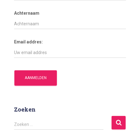
Achternaam
Email addres:
Zoeken
Z
Zoeken …
o
e