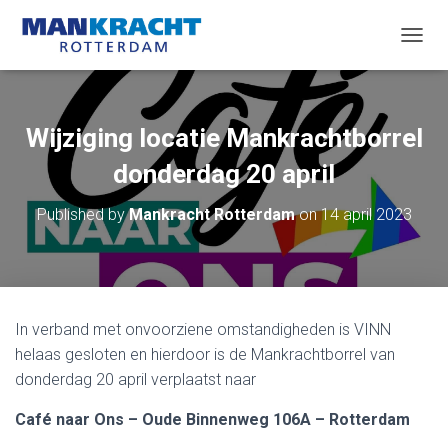
T
O
G
G
L
Wijziging locatie Mankrachtborrel
E
N
donderdag 20 april
A
V
Published by
Mankracht Rotterdam
on
14 april 2023
I
G
A
T
I
O
In verband met onvoorziene omstandigheden is VINN
N
helaas gesloten en hierdoor is de Mankrachtborrel van
donderdag 20 april verplaatst naar
Café naar Ons – Oude Binnenweg 106A – Rotterdam