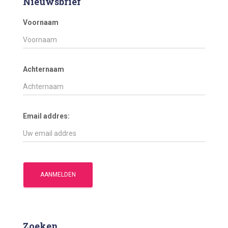
Nieuwsbrief
Voornaam
Achternaam
Email addres:
Zoeken