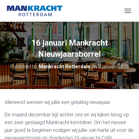
T
O
G
G
L
16 januari Mankracht
E
N
Nieuwjaarsborrel
A
V
Published by
Mankracht Rotterdam
on
3 januari 2025
I
G
A
T
I
O
Allereerst wensen wij jullie een gelukkig nieuwjaar.
N
De maand december ligt achter ons en wij kijken terug op
een zeer geslaagd Mankracht kerstdiner. Om het nieuwe
jaar goed te beginnen nodigen wij jullie van harte uit voor de
nieuwjaarsborrel op donderdag 16 januari bij Café