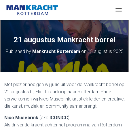
T
O
G
G
L
21 augustus Mankracht borrel
E
N
Published by
Mankracht Rotterdam
on
15 augustus 2025
A
V
I
G
A
T
Met plezier nodigen wij jullie uit voor de Mankracht borrel op
I
O
21 augustus bij Elio. In aanloop naar Rotterdam Pride
N
verwelkomen wij Nico Musebrink, artistiek leider en creative,
die kunst, muziek en community samenbrengt.
Nico Musebrink
(aka
ICONICC
)
Als drijvende kracht achter het programma van Rotterdam