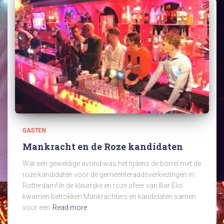
GASTEN
Mankracht en de Roze kandidaten
Wat een geweldige avond was het tijdens de borrel met de
roze kandidaten voor de gemeenteraadsverkiezingen in
Rotterdam! In de kleurrijke en roze sfeer van Bar Elio
kwamen betrokken Mankrachters en kandidaten samen
voor een
Read more