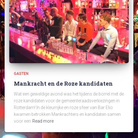
GASTEN
Mankracht en de Roze kandidaten
Wat een geweldige avond was het tijdens de borrel met de
roze kandidaten voor de gemeenteraadsverkiezingen in
Rotterdam! In de kleurrijke en roze sfeer van Bar Elio
kwamen betrokken Mankrachters en kandidaten samen
voor een
Read more