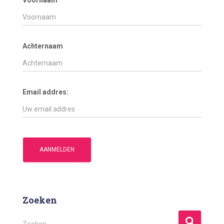
Achternaam
Email addres:
Zoeken
Z
Zoeken …