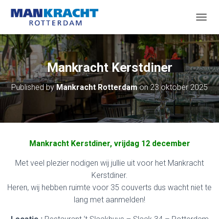
T
O
G
G
L
Mankracht Kerstdiner
E
N
Published by
Mankracht Rotterdam
on
23 oktober 2025
A
V
I
G
A
T
Mankracht Kerstdiner, vrijdag 12 december
I
O
Met veel plezier nodigen wij jullie uit voor het Mankracht
N
Kerstdiner.
Heren, wij hebben ruimte voor 35 couverts dus wacht niet te
lang met aanmelden!