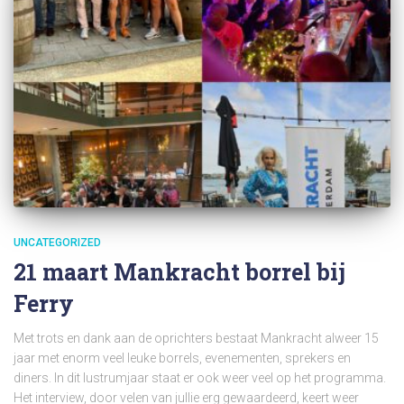
UNCATEGORIZED
21 maart Mankracht borrel bij
Ferry
Met trots en dank aan de oprichters bestaat Mankracht alweer 15
jaar met enorm veel leuke borrels, evenementen, sprekers en
diners. In dit lustrumjaar staat er ook weer veel op het programma.
Het interview, door velen van jullie erg gewaardeerd, keert weer