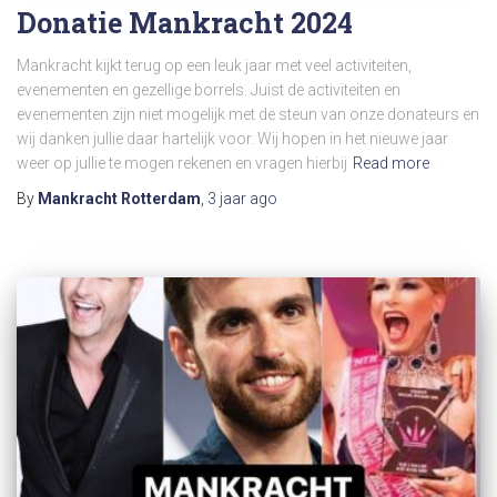
Donatie Mankracht 2024
Mankracht kijkt terug op een leuk jaar met veel activiteiten,
evenementen en gezellige borrels. Juist de activiteiten en
evenementen zijn niet mogelijk met de steun van onze donateurs en
wij danken jullie daar hartelijk voor. Wij hopen in het nieuwe jaar
weer op jullie te mogen rekenen en vragen hierbij
Read more
By
Mankracht Rotterdam
,
3 jaar
ago