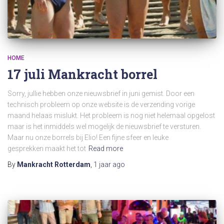
HOME
17 juli Mankracht borrel
Sorry, jullie hebben onze nieuwsbrief in juni gemist. Door een
technisch probleem op onze website is de verzending vorige
maand helaas mislukt. Het probleem is nog niet helemaal opgelost
maar is het inmiddels wel mogelijk de nieuwsbrief te versturen.
Maar nu onze borrels bij Elio! Een fijne sfeer en leuke
gesprekken maakt het tot
Read more
By
Mankracht Rotterdam
,
1 jaar
ago